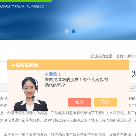
您现在的位置：
首页
>
新闻
智能预警，安全无忧：应变式渗压计，
欢迎您！
来自局域网的朋友！有什么可以帮
助您的吗？
更新时间：2024-12-17 点击次数：14
进程中，地下工程如地铁、隧道、地下停车场等日益增多，这些工程在带来便利的同
变式渗压计作为一种先进的监测设备，凭借其智能预警和高精度测量的能力，成为了
一种基于应变原理的传感器，它能够实时监测和记录地下工程中的水压变化。其工作
为电信号进行记录和分析。这种转换过程不仅准确反映了地下工程内部的渗压状况，
水压是一个至关重要的参数。过高的水压可能导致地下结构失稳、渗漏甚至坍塌，对