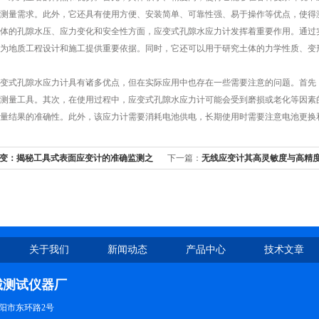
测量需求。此外，它还具有使用方便、安装简单、可靠性强、易于操作等优点，使得
的孔隙水压、应力变化和安全性方面，应变式孔隙水应力计发挥着重要作用。通过实
为地质工程设计和施工提供重要依据。同时，它还可以用于研究土体的力学性质、变
式孔隙水应力计具有诸多优点，但在实际应用中也存在一些需要注意的问题。首先，
测量工具。其次，在使用过程中，应变式孔隙水应力计可能会受到磨损或老化等因素
量结果的准确性。此外，该应力计需要消耗电池供电，长期使用时需要注意电池更换
变：揭秘工具式表面应变计的准确监测之
下一篇：
无线应变计其高灵敏度与高精
的准确性
关于我们
新闻动态
产品中心
技术文章
诚测试仪器厂
阳市东环路2号