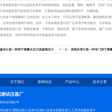
弓形表面应变计可以适应各种不同材料的表面，包括金属、塑料、陶瓷等，具有广泛
弓形表面应变计的安装方式简单，只需将其粘贴在材料表面即可，方便快捷。
在多个领域都有广泛的应用。在土木工程中，它可以用于监测桥梁、建筑物的应变情
，以评估其性能和可靠性。此外，弓形表面应变计还广泛应用于航空航天、汽车制造
表面应变计是一种高灵敏度、可靠性高、适应性强、易于安装的传感器，被广泛应用
应变情况，为科学研究和技术开发提供有力的支持。
渗压计是一种用于测量水压力或渗透压力
下一篇：
表面应变计是一种专门用于测
传感器
关于我们
新闻动态
产品中心
技术文章
诚测试仪器厂
阳市东环路2号
式位移计,溧阳位移计,应变式位移计,应变式表面应变计,工具式表面应变计