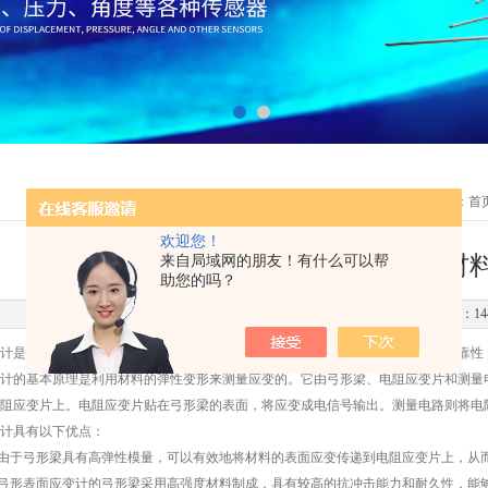
您现在的位置：
首
欢迎您！
弓形表面应变计是一种用于测量材
来自局域网的朋友！有什么可以帮
助您的吗？
更新时间：2023-11-20 点击次数：14
是一种用于测量材料表面应变的传感器，它采用弓形结构，具有高灵敏度和可靠性
的基本原理是利用材料的弹性变形来测量应变的。它由弓形梁、电阻应变片和测量电
阻应变片上。电阻应变片贴在弓形梁的表面，将应变成电信号输出。测量电路则将电
具有以下优点：
由于弓形梁具有高弹性模量，可以有效地将材料的表面应变传递到电阻应变片上，从
弓形表面应变计的弓形梁采用高强度材料制成，具有较高的抗冲击能力和耐久性，能