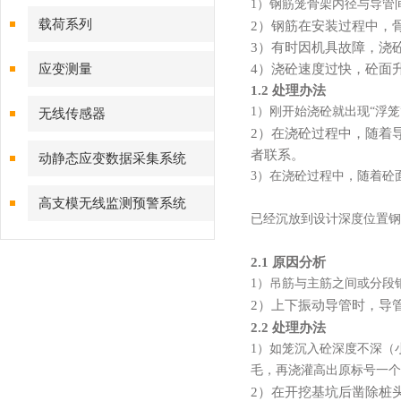
1）钢筋笼骨架内径与导管
载荷系列
2）钢筋在安装过程中，
3）有时因机具故障，浇
应变测量
4）浇砼速度过快，砼面
1.2 处理办法
1）刚开始浇砼就出现“浮
无线传感器
2）在浇砼过程中，随着
者联系。
动静态应变数据采集系统
3）在浇砼过程中，随着砼
高支模无线监测预警系统
已经沉放到设计深度位置钢
2.1 原因分析
1）吊筋与主筋之间或分段
2）上下振动导管时，导
2.2 处理办法
1）如笼沉入砼深度不深（
毛，再浇灌高出原标号一个
2）在开挖基坑后凿除桩