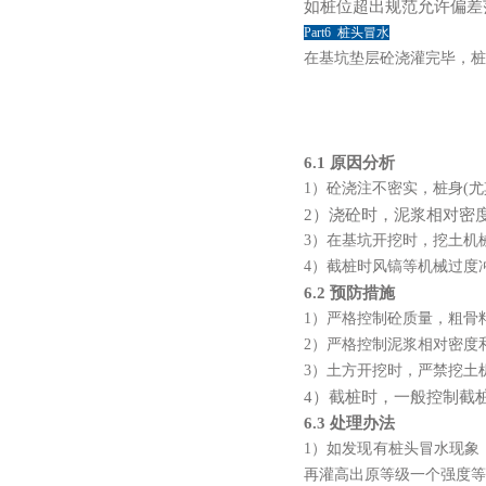
如桩位超出规范允许偏差
Part6 桩头冒水
在基坑垫层砼浇灌完毕，桩
6.1 原因分析
1）砼浇注不密实，桩身(
2）浇砼时，泥浆相对密
3）在基坑开挖时，挖土机
4）截桩时风镐等机械过度
6.2 预防措施
1）严格控制砼质量，粗骨
2）严格控制泥浆相对密度
3）土方开挖时，严禁挖土
4）截桩时，一般控制截
6.3 处理办法
1）如发现有桩头冒水现象
再灌高出原等级一个强度等